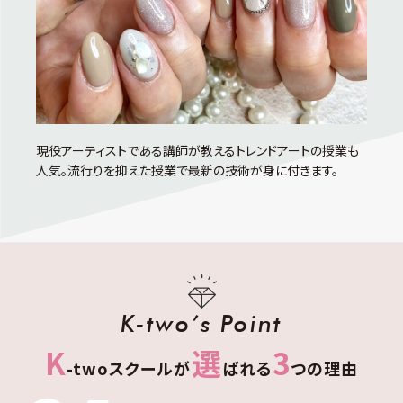
現役アーティストである講師が教えるトレンドアートの授業も
人気。流行りを抑えた授業で最新の技術が身に付きます。
K-two’s Point
K
選
3
-twoスクールが
ばれる
つの理由