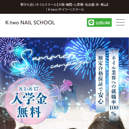
駅から近いネイルスクール【大阪-梅田・心斎橋・名古屋-栄・青山】
｜K-two（ケイツー）スクール
公式LINE