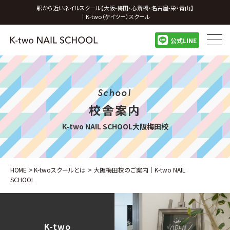
駅から近いネイルスクール【大阪-梅田・心斎橋・名古屋-栄・青山】
｜K-two（ケイツー）スクール
公式LINE
School
校舎案内
K-two NAIL SCHOOL大阪梅田校
HOME
>
K-twoスクールとは
>
大阪梅田校のご案内｜K-two NAIL
SCHOOL
K-two