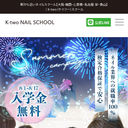
駅から近いネイルスクール【大阪-梅田・心斎橋・名古屋-栄・青山】
｜K-two（ケイツー）スクール
公式LINE