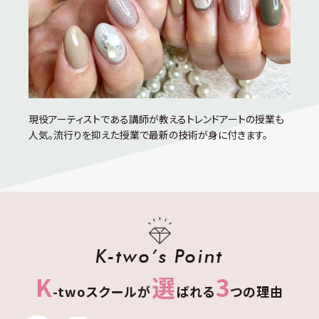
現役アーティストである講師が教えるトレンドアートの授業も
人気。流行りを抑えた授業で最新の技術が身に付きます。
K-two’s Point
K
選
3
-twoスクールが
ばれる
つの理由