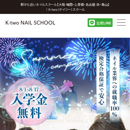
駅から近いネイルスクール【大阪-梅田・心斎橋・名古屋-栄・青山】
｜K-two（ケイツー）スクール
公式LINE