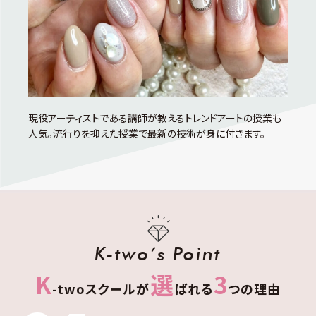
現役アーティストである講師が教えるトレンドアートの授業も
人気。流行りを抑えた授業で最新の技術が身に付きます。
K-two’s Point
K
選
3
-twoスクールが
ばれる
つの理由