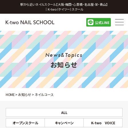
駅から近いネイルスクール【大阪-梅田・心斎橋・名古屋-栄・青山】
｜K-two（ケイツー）スクール
公式LINE
News&Topics
お知らせ
HOME
>
お知らせ
>
ネイルコース
ALL
オープンスクール
キャンペーン
K-two VOICE