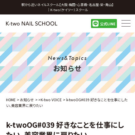
駅から近いネイルスクール【大阪-梅田・心斎橋・名古屋-栄・青山】
｜K-two（ケイツー）スクール
公式LINE
News&Topics
お知らせ
HOME
>
お知らせ
>
>
K-two VOICE
>
k-twoOG#039 好きなことを仕事にした
い、美容業界に戻りたい
k-twoOG#039 好きなことを仕事にし
たい、美容業界に戻りたい