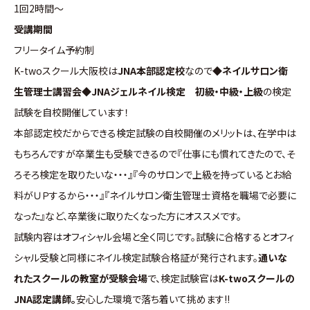
1回2時間～
受講期間
フリータイム予約制
K-twoスクール大阪校は
JNA本部認定校
なので
◆ネイルサロン衛
生管理士講習会◆JNAジェルネイル検定 初級・中級・上級
の検定
試験を自校開催しています！
本部認定校だからできる検定試験の自校開催のメリットは、在学中は
もちろんですが卒業生も受験できるので『仕事にも慣れてきたので、そ
ろそろ検定を取りたいな・・・』『今のサロンで上級を持っているとお給
料がＵＰするから・・・』『ネイルサロン衛生管理士資格を職場で必要に
なった』など、卒業後に取りたくなった方にオススメです。
試験内容はオフィシャル会場と全く同じです。試験に合格するとオフィ
シャル受験と同様にネイル検定試験合格証が発行されます。
通いな
れたスクールの教室が受験会場
で、検定試験官は
K-twoスクールの
JNA認定講師。
安心した環境で落ち着いて挑めます!!