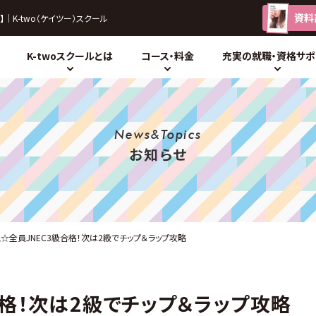
資料
】
｜K-two（ケイツー）スクール
K-twoスクールとは
コース・料金
充実の就職・資格サポ
News&Topics
お知らせ
☆全員JNEC3級合格！次は2級でチップ＆ラップ攻略
合格！次は2級でチップ＆ラップ攻略