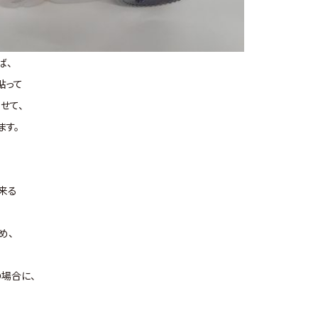
ば、
貼って
せて、
ます。
来る
め、
の場合に、