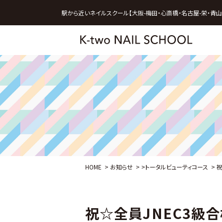
駅から近いネイルスクール【大阪-梅田・心斎橋・名古屋-栄・青山
HOME
>
お知らせ
>
>
トータルビューティコース
>
祝
祝☆全員JNEC3級