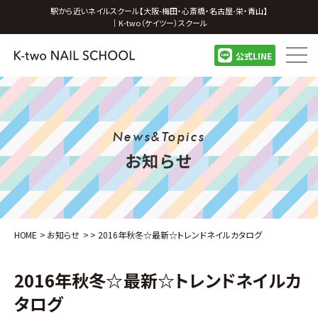
駅から近いネイルスクール【大阪-梅田・心斎橋・名古屋-栄・青山】
｜K-two（ケイツー）スクール
公式LINE
News&Topics
お知らせ
HOME
>
お知らせ
>
>
2016年秋冬☆最新☆トレンドネイルカタログ
2016年秋冬☆最新☆トレンドネイルカ
タログ