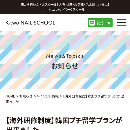
駅から近いネイルスクール【大阪-梅田・心斎橋・名古屋-栄・青山】
｜K-two（ケイツー）スクール
公式LINE
News&Topics
お知らせ
HOME
>
お知らせ
>
>
イベント情報
>
【海外研修制度】韓国プチ留学プランが出
来ました
【海外研修制度】韓国プチ留学プランが
出来ました