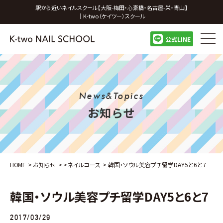
駅から近いネイルスクール【大阪-梅田・心斎橋・名古屋-栄・青山】
｜K-two（ケイツー）スクール
公式LINE
News&Topics
お知らせ
HOME
>
お知らせ
>
>
ネイルコース
>
韓国・ソウル美容プチ留学DAY5と6と7
韓国・ソウル美容プチ留学DAY5と6と7
2017/03/29