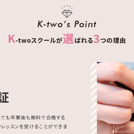
K-two’s Point
K
選
3
-twoスクールが
ばれる
つの理由
証
ちても卒業後も無料で合格する
やレッスンを受けることができま