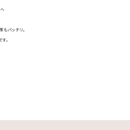
ルへ
策もバッチリ。
です。