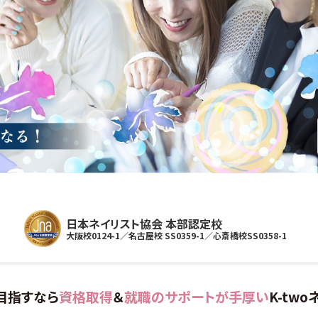
日本ネイリスト協会 本部認定校
大阪校0124-1／名古屋校 SS0359-1／心斎橋校SS0358-1
目指すなら
資格取得
＆
就職のサポートが手厚い
K-tw