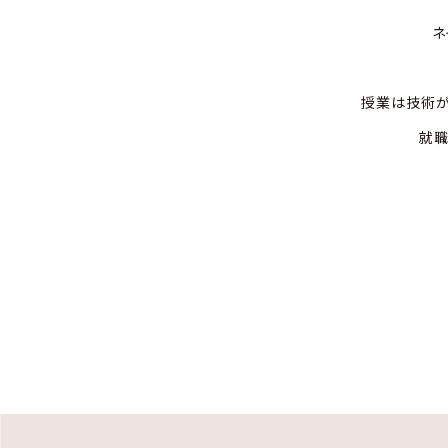
ネ
授業は技術が
就職