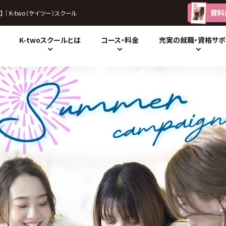
資料
】
｜K-two（ケイツー）スクール
K-twoスクールとは
コース・料金
充実の就職・資格サポ