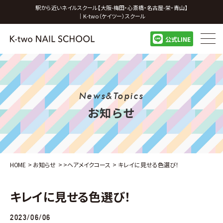
駅から近いネイルスクール【大阪-梅田・心斎橋・名古屋-栄・青山】
｜K-two（ケイツー）スクール
公式LINE
News&Topics
お知らせ
HOME
>
お知らせ
>
>
ヘアメイクコース
>
キレイに見せる色選び！
キレイに見せる色選び！
2023/06/06