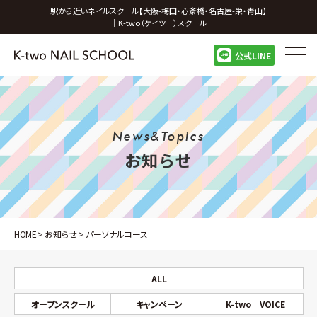
駅から近いネイルスクール【大阪-梅田・心斎橋・名古屋-栄・青山】
｜K-two（ケイツー）スクール
公式LINE
News&Topics
お知らせ
HOME
>
お知らせ
>
パーソナルコース
ALL
オープンスクール
キャンペーン
K-two VOICE