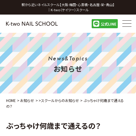
駅から近いネイルスクール【大阪-梅田・心斎橋・名古屋-栄・青山】
｜K-two（ケイツー）スクール
公式LINE
News&Topics
お知らせ
HOME
>
お知らせ
>
>
スクールからのお知らせ
>
ぶっちゃけ何歳まで通える
の？
ぶっちゃけ何歳まで通えるの？